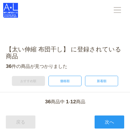
物干し竿 物干し台 布団干し がすべて揃う 物干し専門店さくら
。スタンダードな物干し・布団干しからデザインされた物干
し-- 創業45年の老舗物干しメーカーです。
【太い伸縮 布団干し】 に登録されている
商品
36
件の商品が見つかりました
おすすめ順
価格順
新着順
36
1
12
商品中
-
商品
戻る
次へ