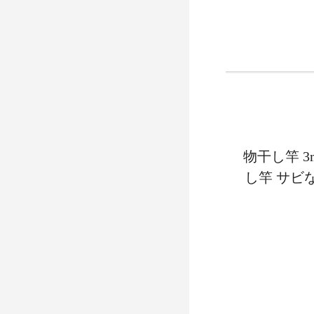
物干し竿 
し竿 サビ