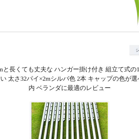
2mと長くても丈夫な ハンガー掛け付き 組立て式の
い 太さ32パイ×2mシルバ色 2本 キャップの色が選
内 ベランダに最適のレビュー