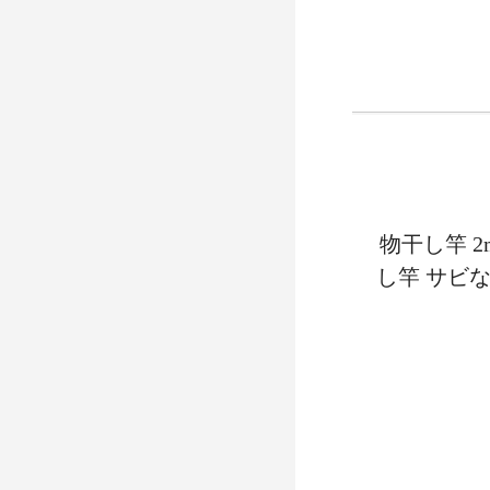
物干し竿 
し竿 サビな