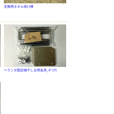
交換用タオル掛け棒
ベランダ固定物干し台用金具_4つ穴