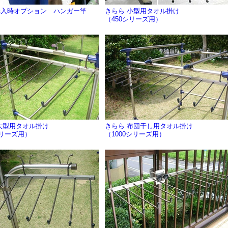
購入時オプション ハンガー竿
きらら 小型用タオル掛け
（450シリーズ用）
大型用タオル掛け
きらら 布団干し用タオル掛け
シリーズ用）
（1000シリーズ用）