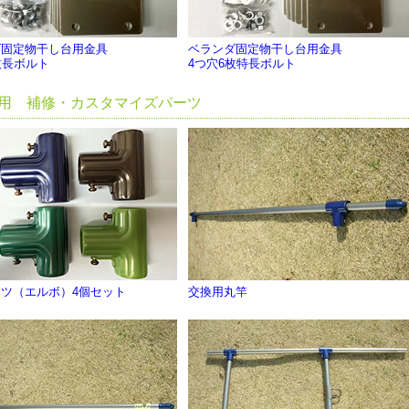
ダ固定物干し台用金具
ベランダ固定物干し台用金具
枚長ボルト
4つ穴6枚特長ボルト
用 補修・カスタマイズパーツ
ツ（エルボ）4個セット
交換用丸竿