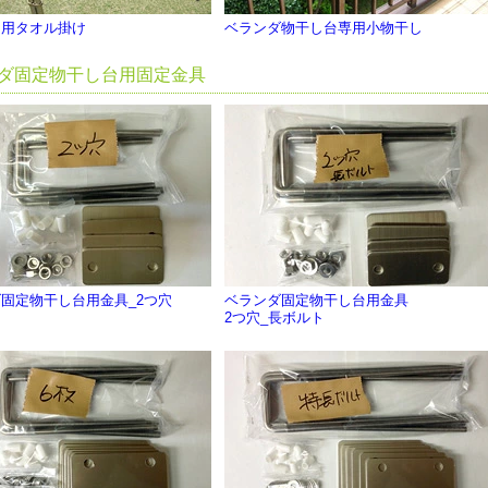
台用タオル掛け
ベランダ物干し台専用小物干し
ダ固定物干し台用固定金具
固定物干し台用金具_2つ穴
ベランダ固定物干し台用金具
2つ穴_長ボルト