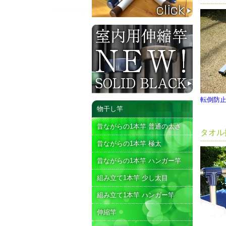
転倒防
物干し竿
昔ながらの1本竿 普通の太さ
タオル
昔ながらの1本竿 極太
昔ながらの1本竿 ハンガー竿
組み立て1本竿 少し太目
組み立て1本竿 ハンガー竿
伸縮竿