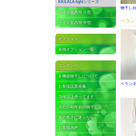
KKILALA-lightシリーズ
物干し
ライト室内用 小型
ベラン
ライト室内用 中型
オプション
各種オプション一覧
コンテンツ
多機能物干しについて
ベランダ
お客様設置画像
35年以上作ってます
当社の40年前の物干し台
竿の長さに迷ったら
お客様の声