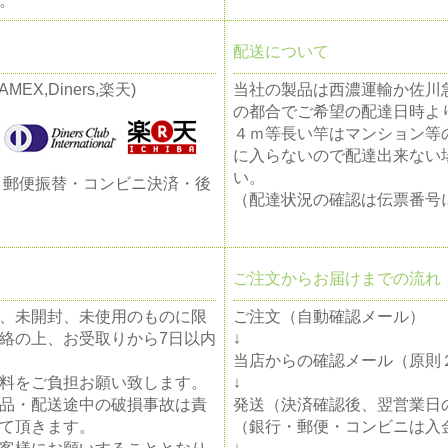
。
配送について
MEX,Diners,楽天)
当社の製品は西濃運輸か佐川
の都合でご希望の配達日時よ
４ｍ等長い竿はマンション等
に入らないので配達出来ない
い。
・郵便振替・コンビニ決済・後
（配達状況の確認は伝票番号
ご注文からお届けまでの流れ
、未開封、未使用のものに限
ご注文（自動確認メール）
絡の上、お受取りから7日以内
↓
当店からの確認メール（原則
料をご負担お願い致します。
↓
品・配送途中の破損事故は責
発送（決済確認後、翌営業日
て頂きます。
（銀行・郵便・コンビニは入