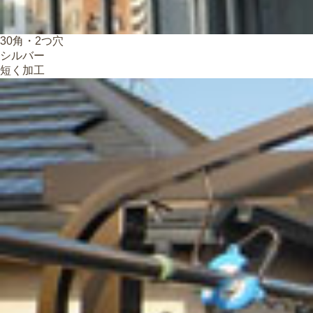
30角・2つ穴
シルバー
短く加工