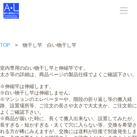
物干し竿 物干し台 布団干し がすべて揃う 物干し専門店さくら
。スタンダードな物干し・布団干しからデザインされた物干
し-- 創業45年の老舗物干しメーカーです。
TOP
> 物干し竿 白い物干し竿
室内専用の白い物干し竿と伸縮竿です。
太さ等の詳細は、商品ページの製品仕様でよくご確認下さい。
※伸縮竿は伸縮します。
※白い物干し竿は伸縮しません。
※マンションのエレベーターや、階段の折り返し等の搬入経
路、設置場所等、
ご注文の長さや太さで大丈夫か、ご注文前に
よくご確認下さい。
※商品が届いた時に、
長くて搬入出来ない、設置してみたが、
長すぎる・短かすぎる・太くて穴に入らない等、
交換を希望さ
れる方が稀にみえますが、交換には送料が
往復で別途
発生しま