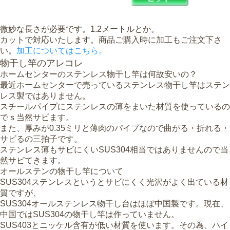
微妙な長さが必要です。1.2メートルとか。
カットで対応いたします。商品ご購入時に加工もご注文下さ
い。
加工についてはこちら。
物干し竿のアレコレ
ホームセンターのステンレス物干し竿は何故安いの？
最近ホームセンターで売っているステンレス物干し竿はステン
レス製ではありません。
スチールパイプにステンレスの薄をまいた材質を使っているの
でｓ当然サビます。
また、厚みが0.35ミリと薄肉のパイプなので曲がる・折れる・
サビるの三拍子です。
ステンレス薄もサビにくいSUS304相当ではありませんので当
然サビてきます。
オールステンの物干し竿について
SUS304ステンレスというとサビにくく光沢がよく出ている材
質ですが、
SUS304オールステンレス物干し台はほぼ中国製です。現在、
中国ではSUS304の物干し竿は作っていません。
SUS403とニッケル含有が低い材質を使います。その為、ハイ