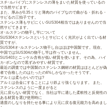
スチｰルパイプにステンレスの薄をまいた材質を使っているの
で当然サビます。
また、厚みが0.35ミリと薄肉のパイプなので曲がる・折れる・
サビるの三拍子です。
ステンレス薄もサビにくいSUS304相当ではありませんので当
然サビてきます。
オｰルステンの物干し竿について
SUS304ステンレスというとサビにくく光沢がよく出ている材
質ですが、
SUS304オｰルステンレス物干し台はほぼ中国製です。現在、
中国ではSUS304の物干し竿は作っていません。
SUS403とニッケル含有が低い材質を使います。その為、ハイ
カｰボンなので黒ずみやすい材質です。
最近の調査では中国製のステンレス鋼材の材質はほとんどが偽
者で合格したのはたったの6%しかなかったそうです。
アルミは柔らかいのでは?
アルミは合金にすることにより鉄より強くなります。 また、
ステンレスのように一度まがると
元に戻らない材質でなく、当社は竿に適した柔軟性と反発性の
ある材質を選び使用時に
適度のしなりを持たせる事により元に戻る復元能力を高めまし