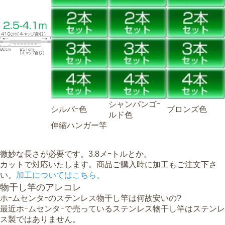
シャンパンゴｰ
シルバｰ色
ブロンズ色
ルド色
伸縮ハンガー竿
微妙な長さが必要です。3.8メｰトルとか。
カットで対応いたします。商品ご購入時に加工もご注文下さ
い。
加工についてはこちら。
物干し竿のアレコレ
ホｰムセンタｰのステンレス物干し竿は何故安いの?
最近ホｰムセンタｰで売っているステンレス物干し竿はステンレ
ス製ではありません。