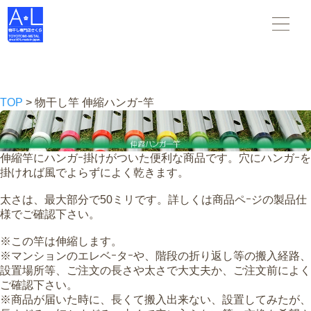
物干し竿 物干し台 布団干し がすべて揃う 物干し専門店さくら
。スタンダードな物干し・布団干しからデザインされた物干
し-- 創業45年の老舗物干しメーカーです。
TOP
> 物干し竿 伸縮ハンガｰ竿
伸縮竿にハンガｰ掛けがついた便利な商品です。穴にハンガｰを
掛ければ風でよらずによく乾きます。
太さは、最大部分で50ミリです。詳しくは商品ペｰジの製品仕
様でご確認下さい。
※この竿は伸縮します。
※マンションのエレベｰタｰや、階段の折り返し等の搬入経路、
設置場所等、
ご注文の長さや太さで大丈夫か、ご注文前によく
ご確認下さい。
※商品が届いた時に、
長くて搬入出来ない、設置してみたが、