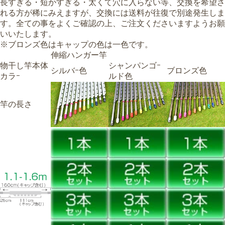
長すぎる・短かすぎる・太くて穴に入らない等、
交換を希望さ
れる方が稀にみえますが、交換には送料が
往復で別途
発生しま
す。
全ての事をよくご確認の上、
ご注文くださいますようお願
いいたします。
※ブロンズ色はキャップの色は一色です。
伸縮ハンガー竿
物干し竿本体
シャンパンゴｰ
シルバｰ色
ブロンズ色
カラｰ
ルド色
竿の長さ