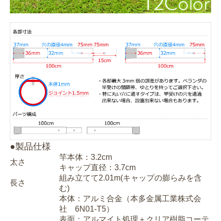
●製品仕様
竿本体：3.2cm
太さ
キャップ直径：3.7cm
組み立てて2.01m(キャップの膨らみを含
長さ
む)
本体：アルミ合金（本多金属工業株式会
社 6N01-T5）
表面：アルマイト処理＋クリア樹脂コーテ