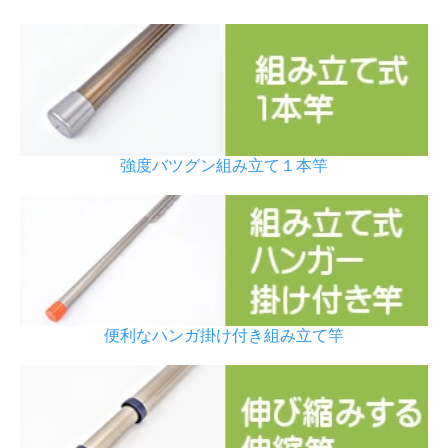
強度バツグン組み立て１本竿
便利なハンガ掛け付き組み立て竿