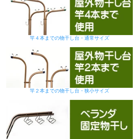
竿４本までの物干し台・通常サイズ
竿２本までの物干し台・狭小サイズ