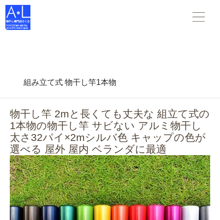
物干し竿 物干し台 布団干し がすべて揃う 物干し専門店さくら
。スタンダードな物干し・布団干しからデザインされた物干
し-- 創業45年の老舗物干しメーカーです。
組み立て式 物干し竿1本物
物干し竿 2mと長くても丈夫な 組立て式の
1本物の物干し竿 サビない アルミ物干し
太さ32パイ×2mシルバ色 キャップの色が
選べる 屋外 屋内 ベランダに最適