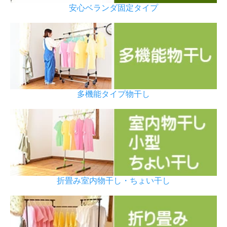
安心ベランダ固定タイプ
多機能タイプ物干し
折畳み室内物干し・ちょい干し