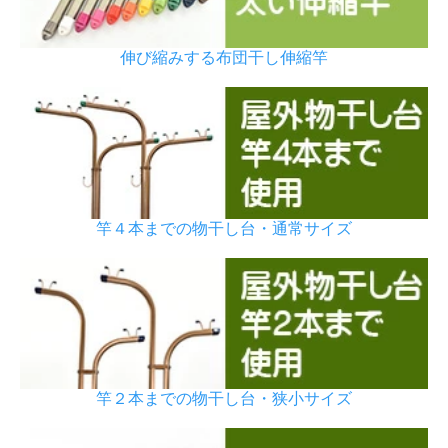
伸び縮みする布団干し伸縮竿
竿４本までの物干し台・通常サイズ
竿２本までの物干し台・狭小サイズ