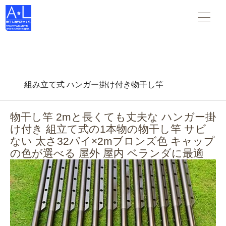
物干し竿 物干し台 布団干し がすべて揃う 物干し専門店さくら
。スタンダードな物干し・布団干しからデザインされた物干
し-- 創業45年の老舗物干しメーカーです。
組み立て式 ハンガー掛け付き物干し竿
物干し竿 2mと長くても丈夫な ハンガー掛
け付き 組立て式の1本物の物干し竿 サビ
ない 太さ32パイ×2mブロンズ色 キャップ
の色が選べる 屋外 屋内 ベランダに最適