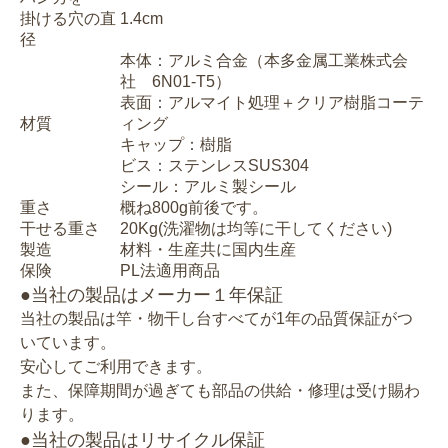
掛ける穴の直
1.4cm
径
本体：アルミ合金（本多金属工業株式会
社 6N01-T5）
表面：アルマイト処理＋クリア樹脂コーテ
材質
ィング
キャップ：樹脂
ビス：ステンレスSUS304
シール：アルミ製シール
重さ
概ね800g前後です。
干せる重さ
20Kg(洗濯物は均等に干してください)
製造
材料・生産共に国内生産
保険
PL法適用商品
●当社の製品はメーカー１年保証
当社の製品は竿・物干し台すべてが1年の品質保証がつ
いています。
安心してご利用できます。
また、保障期間が過ぎても部品の供給・修理は受け賜わ
ります。
●当社の製品はリサイクル保証