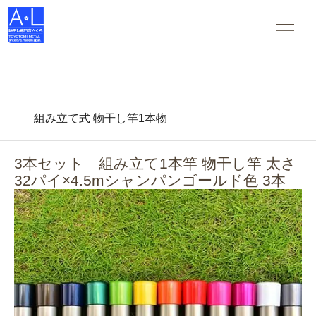
物干し竿 物干し台 布団干し がすべて揃う 物干し専門店さくら
。スタンダードな物干し・布団干しからデザインされた物干
し-- 創業45年の老舗物干しメーカーです。
組み立て式 物干し竿1本物
3本セット 組み立て1本竿 物干し竿 太さ
32パイ×4.5mシャンパンゴールド色 3本