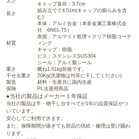
太さ
キャップ直径：3.7cm
組み立てて4.51m(キャップの膨らみを含
長さ
む)
本体：アルミ合金（本多金属工業株式会
社 6N01-T5）
表面：アルマイト処理＋クリア樹脂コーテ
材質
ィング
キャップ：樹脂
ビス：ステンレスSUS304
シール：アルミ製シール
重さ
概ね1.51kg前後です。
干せる重さ
20Kg(洗濯物は均等に干してください)
製造
材料・生産共に国内生産
保険
PL法適用商品
●当社の製品はメーカー１年保証
当社の製品は竿・物干し台すべてが1年の品質保証がつ
いています。
安心してご利用できます。
また、保障期間が過ぎても部品の供給・修理は受け賜わ
ります。