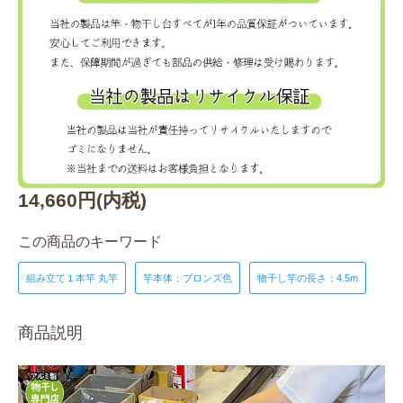
14,660円(内税)
この商品のキーワード
組み立て１本竿 丸竿
竿本体：ブロンズ色
物干し竿の長さ：4.5m
商品説明