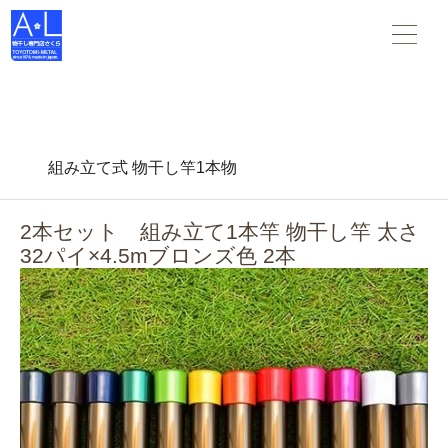
物干し竿 物干し台 布団干し がすべて揃う 物干し専門店さくら
。スタンダードな物干し・布団干しからデザインされた物干
し-- 創業45年の老舗物干しメーカーです。
組み立て式 物干し竿1本物
2本セット 組み立て1本竿 物干し竿 太さ
32パイ×4.5mブロンズ色 2本