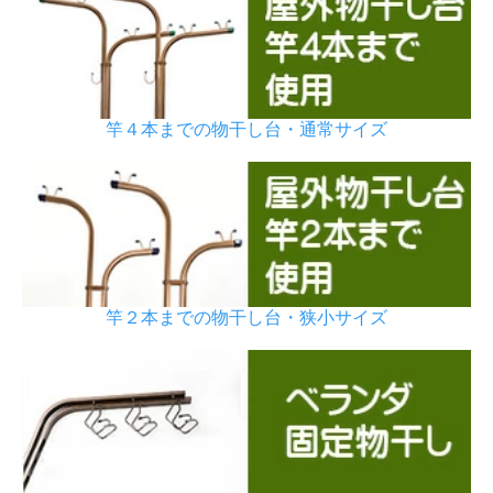
竿４本までの物干し台・通常サイズ
竿２本までの物干し台・狭小サイズ