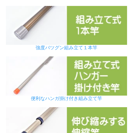
強度バツグン組み立て１本竿
便利なハンガ掛け付き組み立て竿