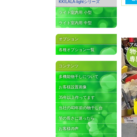
KKILALA-lightシリーズ
ライト室内用 小型
ライト室内用 中型
オプション
各種オプション一覧
コンテンツ
多機能物干しについて
お客様設置画像
35年以上作ってます
当社の40年前の物干し台
竿の長さに迷ったら
お客様の声