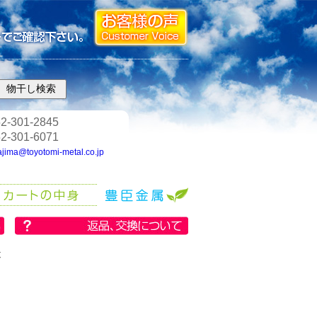
2-301-2845
2-301-6071
ajima@toyotomi-metal.co.jp
本