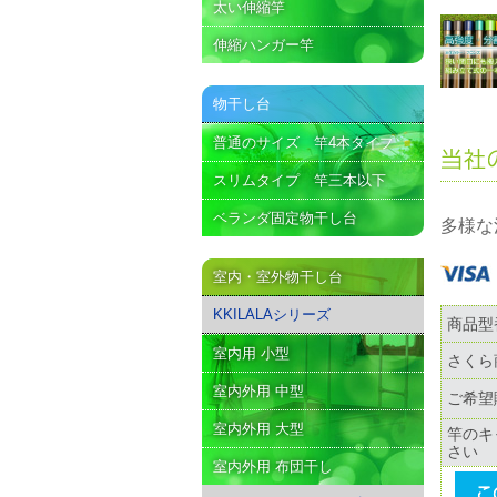
太い伸縮竿
伸縮ハンガー竿
物干し台
普通のサイズ 竿4本タイプ
スリムタイプ 竿三本以下
ベランダ固定物干し台
多様な
室内・室外物干し台
KKILALAシリーズ
商品型
室内用 小型
さくら
室内外用 中型
ご希望
室内外用 大型
竿のキ
さい
室内外用 布団干し