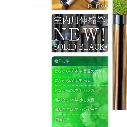
物干し竿
昔ながらの1本竿 普通の太さ
昔ながらの1本竿 極太
昔ながらの1本竿 ハンガー竿
組み立て1本竿 少し太目
組み立て1本竿 ハンガー竿
伸縮竿