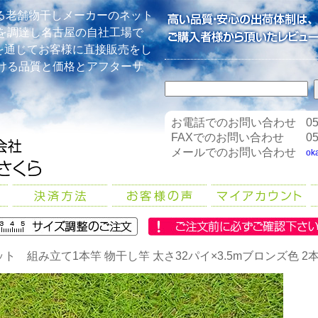
る老舗物干しメーカーのネット
を調達し名古屋の自社工場で
を通じてお客様に直接販売をし
ける品質と価格とアフターサ
お電話でのお問い合わせ
05
FAXでのお問い合わせ
05
メールでのお問い合わせ
ok
ット 組み立て1本竿 物干し竿 太さ32パイ×3.5mブロンズ色 2