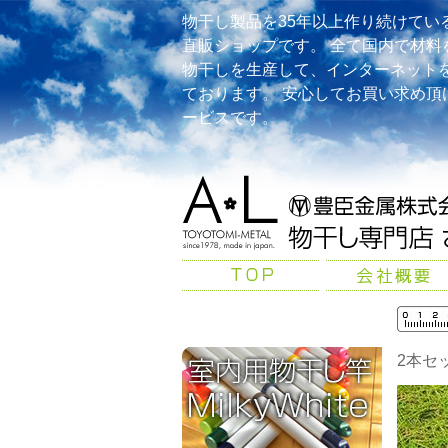
物干し製品を35年以上作り続けてい
直販ショップです。 全て国内で材料
物干しを生産して、インターネット
ております。 安心してお買い求め頂
ービスです。
2本セ