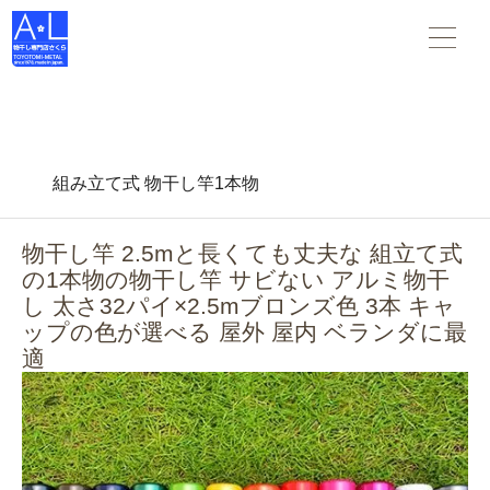
物干し竿 物干し台 布団干し がすべて揃う 物干し専門店さくら
。スタンダードな物干し・布団干しからデザインされた物干
し-- 創業45年の老舗物干しメーカーです。
組み立て式 物干し竿1本物
物干し竿 2.5mと長くても丈夫な 組立て式
の1本物の物干し竿 サビない アルミ物干
し 太さ32パイ×2.5mブロンズ色 3本 キャ
ップの色が選べる 屋外 屋内 ベランダに最
適