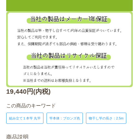
19,440円(内税)
この商品のキーワード
組み立て１本竿 丸竿
竿本体：ブロンズ色
物干し竿の長さ：2.5m
商品説明