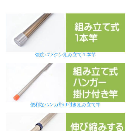
強度バツグン組み立て１本竿
便利なハンガ掛け付き組み立て竿