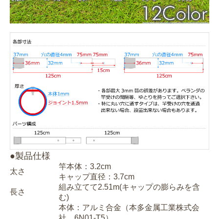
●製品仕様
竿本体：3.2cm
太さ
キャップ直径：3.7cm
組み立てて2.51m(キャップの膨らみを含
長さ
む)
本体：アルミ合金（本多金属工業株式会
社 6N01-T5）