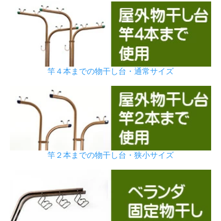
竿４本までの物干し台・通常サイズ
竿２本までの物干し台・狭小サイズ