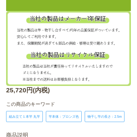
25,720円(内税)
この商品のキーワード
組み立て１本竿 丸竿
竿本体：ブロンズ色
物干し竿の長さ：2.5m
商品説明