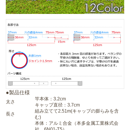
●製品仕様
竿本体：3.2cm
太さ
キャップ直径：3.7cm
組み立てて2.51m(キャップの膨らみを含
長さ
む)
本体：アルミ合金（本多金属工業株式会
社 6N01-T5）