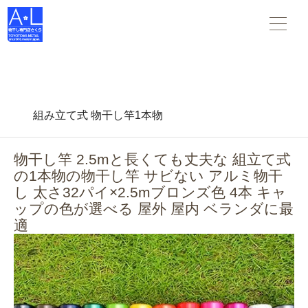
物干し竿 物干し台 布団干し がすべて揃う 物干し専門店さくら
。スタンダードな物干し・布団干しからデザインされた物干
し-- 創業45年の老舗物干しメーカーです。
組み立て式 物干し竿1本物
物干し竿 2.5mと長くても丈夫な 組立て式
の1本物の物干し竿 サビない アルミ物干
し 太さ32パイ×2.5mブロンズ色 4本 キャ
ップの色が選べる 屋外 屋内 ベランダに最
適