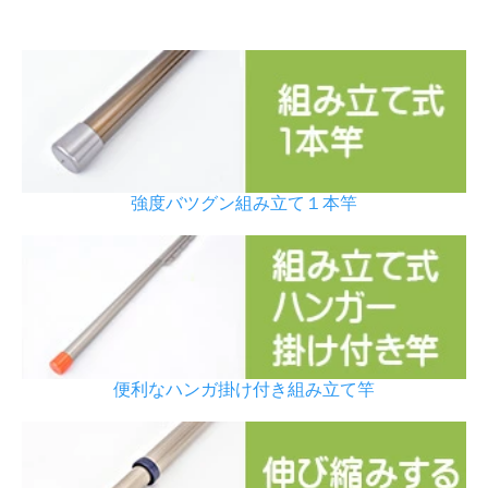
強度バツグン組み立て１本竿
便利なハンガ掛け付き組み立て竿