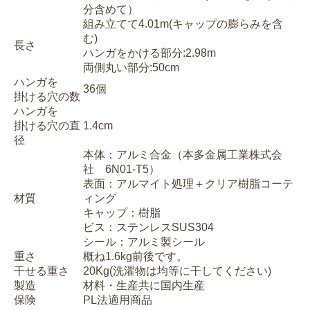
分含めて）
組み立てて4.01m(キャップの膨らみを含
む)
長さ
ハンガをかける部分:2.98m
両側丸い部分:50cm
ハンガを
36個
掛ける穴の数
ハンガを
掛ける穴の直
1.4cm
径
本体：アルミ合金（本多金属工業株式会
社 6N01-T5）
表面：アルマイト処理＋クリア樹脂コーテ
材質
ィング
キャップ：樹脂
ビス：ステンレスSUS304
シール：アルミ製シール
重さ
概ね1.6kg前後です。
干せる重さ
20Kg(洗濯物は均等に干してください)
製造
材料・生産共に国内生産
保険
PL法適用商品