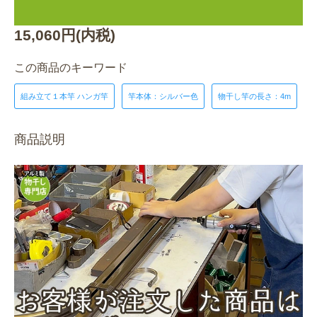
15,060円(内税)
この商品のキーワード
組み立て１本竿 ハンガ竿
竿本体：シルバー色
物干し竿の長さ：4m
商品説明