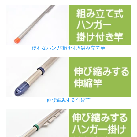
便利なハンガ掛け付き組み立て竿
伸び縮みする伸縮竿