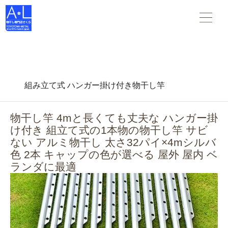
物干し竿 物干し台 布団干し がすべて揃う 物干し専門店さくら
。スタンダードな物干し・布団干しからデザインされた物干
し-- 創業45年の老舗物干しメーカーです。
組み立て式 ハンガー掛け付き物干し竿
物干し竿 4mと長くても丈夫な ハンガー掛
け付き 組立て式の1本物の物干し竿 サビ
ない アルミ物干し 太さ32パイ×4mシルバ
色 2本 キャップの色が選べる 屋外 屋内 ベ
ランダに最適