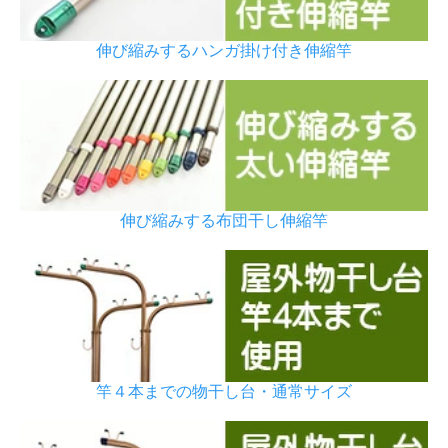
伸び縮みするハンガ掛け付き伸縮竿
伸び縮みする布団干し伸縮竿
竿４本までの物干し台・通常サイズ