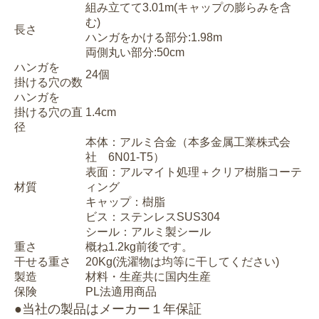
組み立てて3.01m(キャップの膨らみを含
む)
長さ
ハンガをかける部分:1.98m
両側丸い部分:50cm
ハンガを
24個
掛ける穴の数
ハンガを
掛ける穴の直
1.4cm
径
本体：アルミ合金（本多金属工業株式会
社 6N01-T5）
表面：アルマイト処理＋クリア樹脂コーテ
材質
ィング
キャップ：樹脂
ビス：ステンレスSUS304
シール：アルミ製シール
重さ
概ね1.2kg前後です。
干せる重さ
20Kg(洗濯物は均等に干してください)
製造
材料・生産共に国内生産
保険
PL法適用商品
●当社の製品はメーカー１年保証