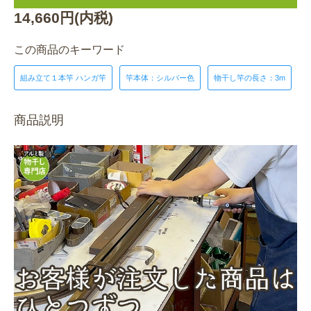
14,660円(内税)
この商品のキーワード
組み立て１本竿 ハンガ竿
竿本体：シルバー色
物干し竿の長さ：3m
商品説明