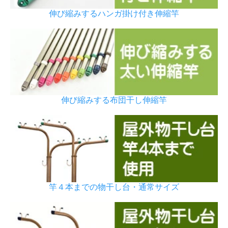
伸び縮みするハンガ掛け付き伸縮竿
伸び縮みする布団干し伸縮竿
竿４本までの物干し台・通常サイズ