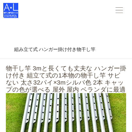
物干し竿 物干し台 布団干し がすべて揃う 物干し専門店さくら
。スタンダードな物干し・布団干しからデザインされた物干
し-- 創業45年の老舗物干しメーカーです。
組み立て式 ハンガー掛け付き物干し竿
物干し竿 3mと長くても丈夫な ハンガー掛
け付き 組立て式の1本物の物干し竿 サビ
ない 太さ32パイ×3mシルバ色 2本 キャッ
プの色が選べる 屋外 屋内 ベランダに最適