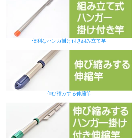
便利なハンガ掛け付き組み立て竿
伸び縮みする伸縮竿