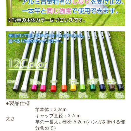
●製品仕様
竿本体：3.2cm
キャップ直径：3.7cm
太さ
竿の一番太い部分:5.2cm(ハンガを掛ける部
分含めて）