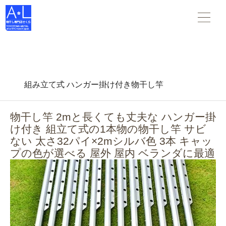
物干し竿 物干し台 布団干し がすべて揃う 物干し専門店さくら
。スタンダードな物干し・布団干しからデザインされた物干
し-- 創業45年の老舗物干しメーカーです。
組み立て式 ハンガー掛け付き物干し竿
物干し竿 2mと長くても丈夫な ハンガー掛
け付き 組立て式の1本物の物干し竿 サビ
ない 太さ32パイ×2mシルバ色 3本 キャッ
プの色が選べる 屋外 屋内 ベランダに最適