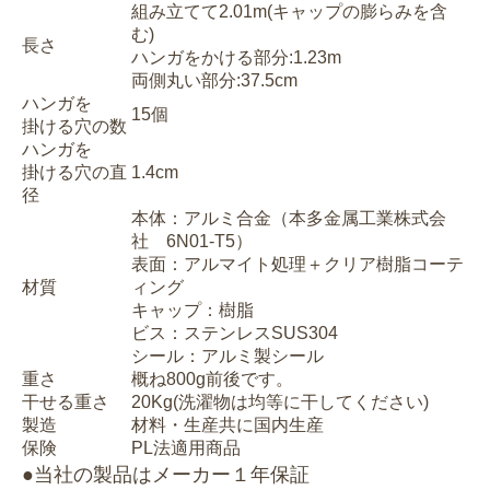
組み立てて2.01m(キャップの膨らみを含
む)
長さ
ハンガをかける部分:1.23m
両側丸い部分:37.5cm
ハンガを
15個
掛ける穴の数
ハンガを
掛ける穴の直
1.4cm
径
本体：アルミ合金（本多金属工業株式会
社 6N01-T5）
表面：アルマイト処理＋クリア樹脂コーテ
材質
ィング
キャップ：樹脂
ビス：ステンレスSUS304
シール：アルミ製シール
重さ
概ね800g前後です。
干せる重さ
20Kg(洗濯物は均等に干してください)
製造
材料・生産共に国内生産
保険
PL法適用商品
●当社の製品はメーカー１年保証