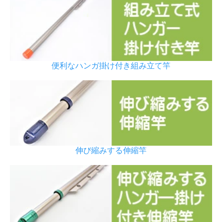
便利なハンガ掛け付き組み立て竿
伸び縮みする伸縮竿