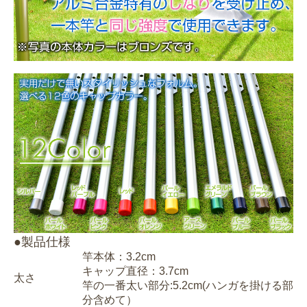
●製品仕様
竿本体：3.2cm
キャップ直径：3.7cm
太さ
竿の一番太い部分:5.2cm(ハンガを掛ける部
分含めて）