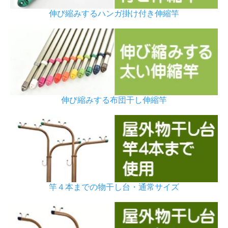
伸び縮みするハンガ掛け付き伸縮竿
伸び縮みする布団干し伸縮竿
竿４本までの物干し台・通常サイズ