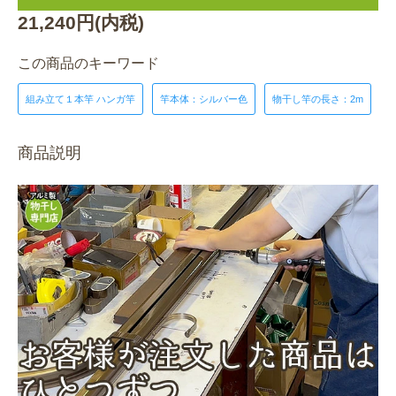
21,240円(内税)
この商品のキーワード
組み立て１本竿 ハンガ竿
竿本体：シルバー色
物干し竿の長さ：2m
商品説明