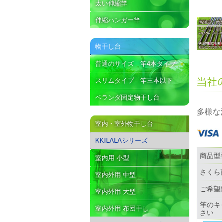
太い伸縮竿
伸縮ハンガー竿
物干し台
普通のサイズ 竿4本タイプ
スリムタイプ 竿三本以下
ベランダ固定物干し台
多様な
室内・室外物干し台
KKILALAシリーズ
商品型
室内用 小型
さくら
室内外用 中型
ご希望
室内外用 大型
竿のキ
室内外用 布団干し
さい