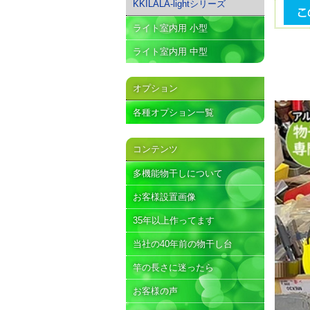
KKILALA-lightシリーズ
ライト室内用 小型
ライト室内用 中型
オプション
各種オプション一覧
コンテンツ
多機能物干しについて
お客様設置画像
35年以上作ってます
当社の40年前の物干し台
竿の長さに迷ったら
お客様の声