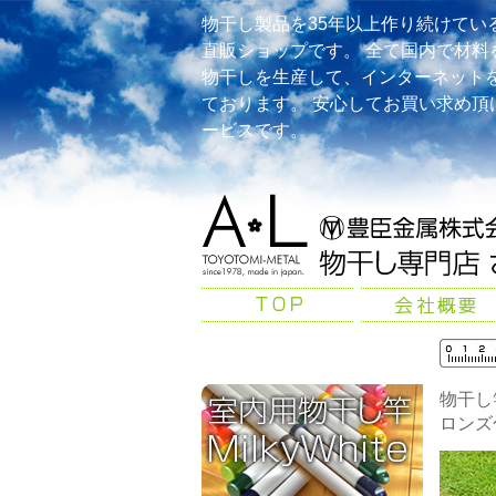
物干し製品を35年以上作り続けてい
直販ショップです。 全て国内で材料
物干しを生産して、インターネット
ております。 安心してお買い求め頂
ービスです。
物干し
ロンズ