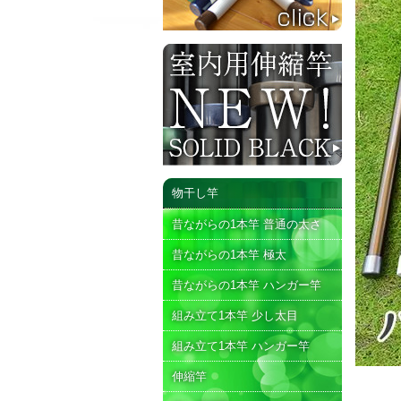
物干し竿
昔ながらの1本竿 普通の太さ
昔ながらの1本竿 極太
昔ながらの1本竿 ハンガー竿
組み立て1本竿 少し太目
組み立て1本竿 ハンガー竿
伸縮竿