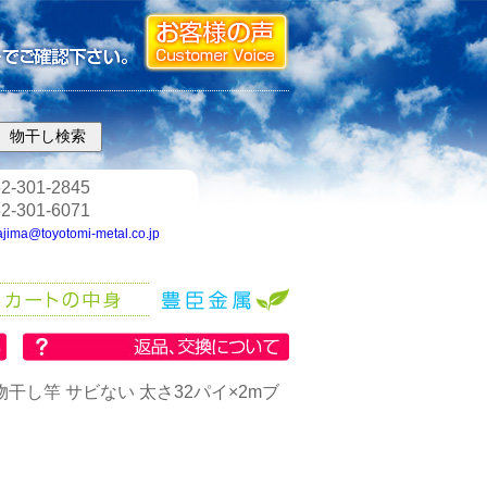
2-301-2845
2-301-6071
ajima@toyotomi-metal.co.jp
干し竿 サビない 太さ32パイ×2mブ