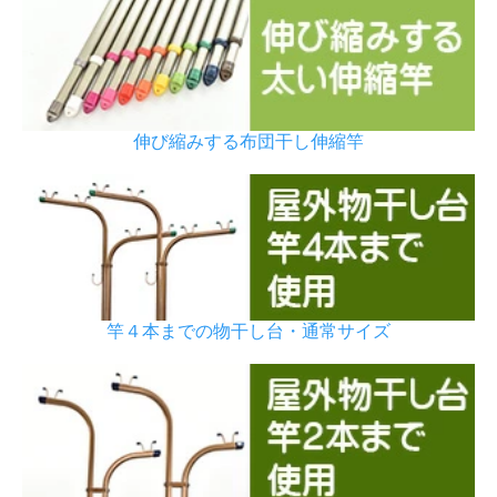
伸び縮みする布団干し伸縮竿
竿４本までの物干し台・通常サイズ