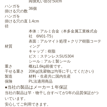
両側丸い部分:50cm
ハンガを
36個
掛ける穴の数
ハンガを
掛ける穴の直
1.4cm
径
本体：アルミ合金（本多金属工業株式会
社 6N01-T5）
表面：アルマイト処理＋クリア樹脂コーテ
材質
ィング
キャップ：樹脂
ビス：ステンレスSUS304
シール：アルミ製シール
重さ
概ね1.6kg前後です。
干せる重さ
20Kg(洗濯物は均等に干してください)
製造
材料・生産共に国内生産
保険
PL法適用商品
●当社の製品はメーカー１年保証
当社の製品は竿・物干し台すべてが1年の品質保証がつ
いています。
安心してご利用できます。