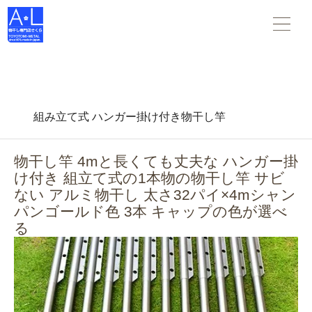
物干し竿 物干し台 布団干し がすべて揃う 物干し専門店さくら
。スタンダードな物干し・布団干しからデザインされた物干
し-- 創業45年の老舗物干しメーカーです。
組み立て式 ハンガー掛け付き物干し竿
物干し竿 4mと長くても丈夫な ハンガー掛
け付き 組立て式の1本物の物干し竿 サビ
ない アルミ物干し 太さ32パイ×4mシャン
パンゴールド色 3本 キャップの色が選べ
る