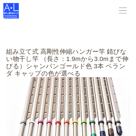
物干し竿 物干し台 布団干し がすべて揃う 物干し専門店さくら
。スタンダードな物干し・布団干しからデザインされた物干
し-- 創業45年の老舗物干しメーカーです。
組み立て式 高剛性伸縮ハンガー竿 錆びな
い物干し竿 （長さ：1.9mから3.0mまで伸
びる）シャンパンゴールド色 3本 ベラン
ダ キャップの色が選べる