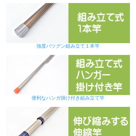
強度バツグン組み立て１本竿
便利なハンガ掛け付き組み立て竿