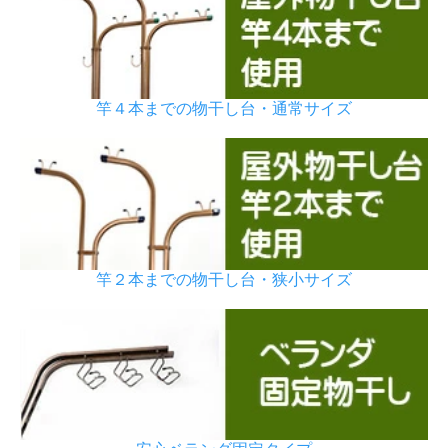
竿４本までの物干し台・通常サイズ
竿２本までの物干し台・狭小サイズ