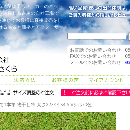
る老舗物干しメーカーのネット
を調達し名古屋の自社工場で
を通じてお客様に直接販売をし
ける品質と価格とアフターサ
お電話でのお問い合わせ
05
FAXでのお問い合わせ
05
メールでのお問い合わせ
ok
て1本竿 物干し竿 太さ32パイ×4.5mシルバ色