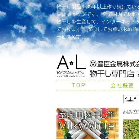
物干し製品を35年以上作り続けてい
直販ショップです。 全て国内で材料
物干しを生産して、インターネット
ております。 安心してお買い求め頂
ービスです。
組み立