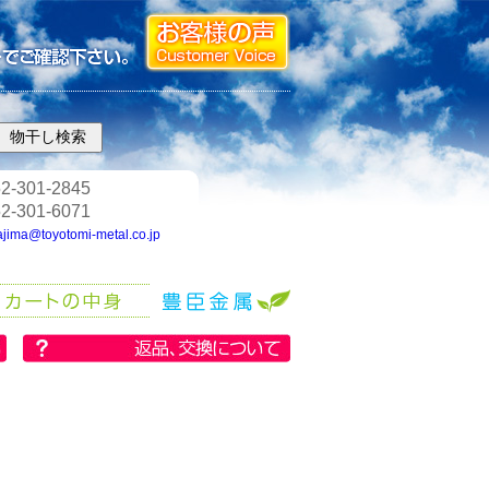
2-301-2845
2-301-6071
ajima@toyotomi-metal.co.jp