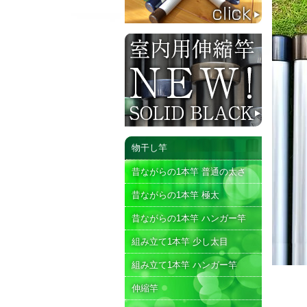
物干し竿
昔ながらの1本竿 普通の太さ
昔ながらの1本竿 極太
昔ながらの1本竿 ハンガー竿
組み立て1本竿 少し太目
組み立て1本竿 ハンガー竿
伸縮竿