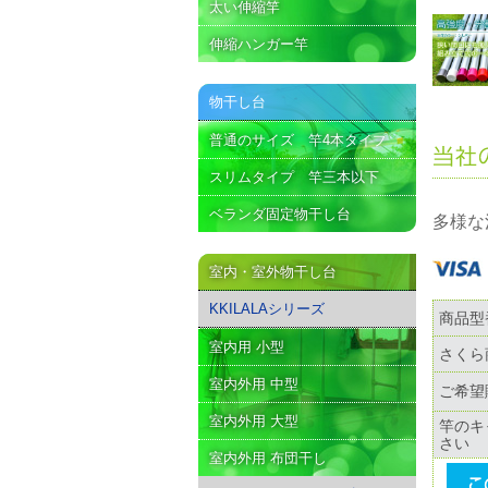
太い伸縮竿
伸縮ハンガー竿
物干し台
普通のサイズ 竿4本タイプ
スリムタイプ 竿三本以下
ベランダ固定物干し台
多様な
室内・室外物干し台
KKILALAシリーズ
商品型
室内用 小型
さくら
室内外用 中型
ご希望
室内外用 大型
竿のキ
さい
室内外用 布団干し