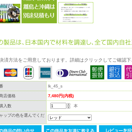
決済方法をご用意しております。詳細はクリックしてご確認下
番
lk_45_s
商店価格
7,480円(内税)
購入数
本
ャップの色を選んでくだ