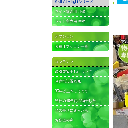
KKILALA-lightシリーズ
ライト室内用 小型
ライト室内用 中型
オプション
各種オプション一覧
コンテンツ
多機能物干しについて
お客様設置画像
35年以上作ってます
当社の40年前の物干し台
竿の長さに迷ったら
お客様の声