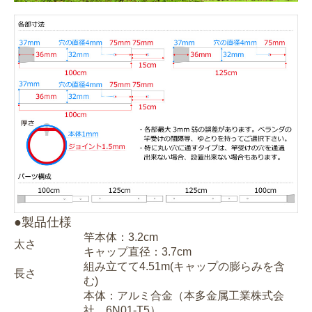
●製品仕様
竿本体：3.2cm
太さ
キャップ直径：3.7cm
組み立てて4.51m(キャップの膨らみを含
長さ
む)
本体：アルミ合金（本多金属工業株式会
社 6N01-T5）