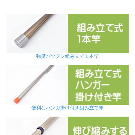
強度バツグン組み立て１本竿
便利なハンガ掛け付き組み立て竿