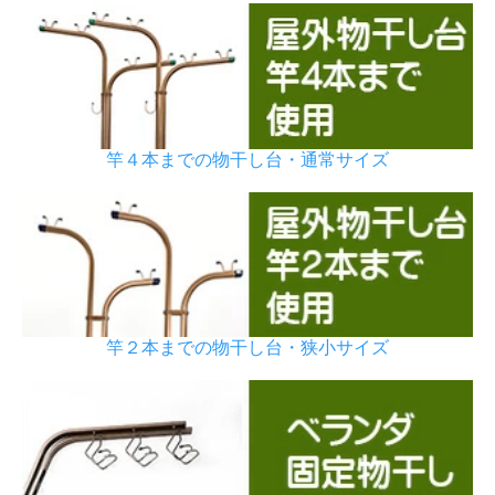
竿４本までの物干し台・通常サイズ
竿２本までの物干し台・狭小サイズ