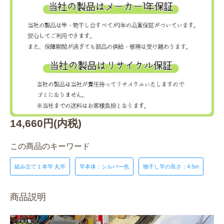
14,660円(内税)
この商品のキーワード
組み立て１本竿 丸竿
竿本体：シルバー色
物干し竿の長さ：4.5m
商品説明