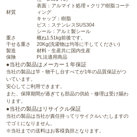
表面：アルマイト処理＋クリア樹脂コーテ
材質
ィング
キャップ：樹脂
ビス：ステンレスSUS304
シール：アルミ製シール
重さ
概ね1.51kg前後です。
干せる重さ
20Kg(洗濯物は均等に干してください)
製造
材料・生産共に国内生産
保険
PL法適用商品
●当社の製品はメーカー１年保証
当社の製品は竿・物干し台すべてが1年の品質保証がつ
いています。
安心してご利用できます。
また、保障期間が過ぎても部品の供給・修理は受け賜わ
ります。
●当社の製品はリサイクル保証
当社の製品は当社が責任持ってリサイクルいたしますの
でゴミになりません。
※当社までの送料はお客様負担となります。