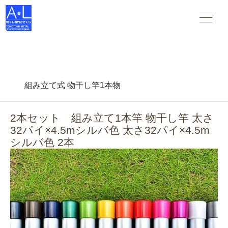
物干し竿 物干し台 布団干し がすべて揃う 物干し専門店さくら
。スタンダードな物干し・布団干しからデザインされた物干
し-- 創業45年の老舗物干しメーカーです。
組み立て式 物干し竿1本物
2本セット 組み立て1本竿 物干し竿 太さ
32パイ×4.5mシルバ色 太さ32パイ×4.5m
シルバ色 2本