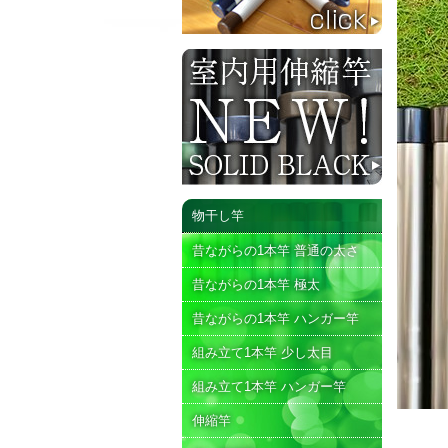
物干し竿
昔ながらの1本竿 普通の太さ
昔ながらの1本竿 極太
昔ながらの1本竿 ハンガー竿
組み立て1本竿 少し太目
組み立て1本竿 ハンガー竿
伸縮竿