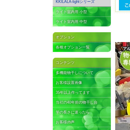
KKILALA-lightシリーズ
ライト室内用 小型
ライト室内用 中型
オプション
各種オプション一覧
コンテンツ
多機能物干しについて
お客様設置画像
35年以上作ってます
当社の40年前の物干し台
竿の長さに迷ったら
お客様の声