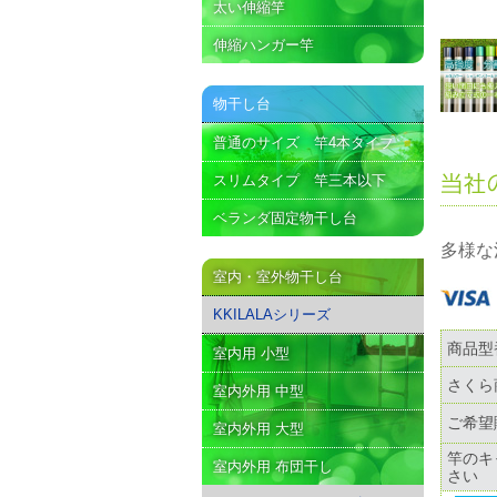
太い伸縮竿
伸縮ハンガー竿
物干し台
普通のサイズ 竿4本タイプ
スリムタイプ 竿三本以下
ベランダ固定物干し台
多様な
室内・室外物干し台
KKILALAシリーズ
商品型
室内用 小型
さくら
室内外用 中型
ご希望
室内外用 大型
竿のキ
室内外用 布団干し
さい