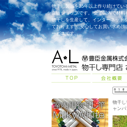
物干し製品を35年以上作り続けてい
直販ショップです。 全て国内で材料
物干しを生産して、インターネット
ております。 安心してお買い求め頂
ービスです。
物干し
ャンパ