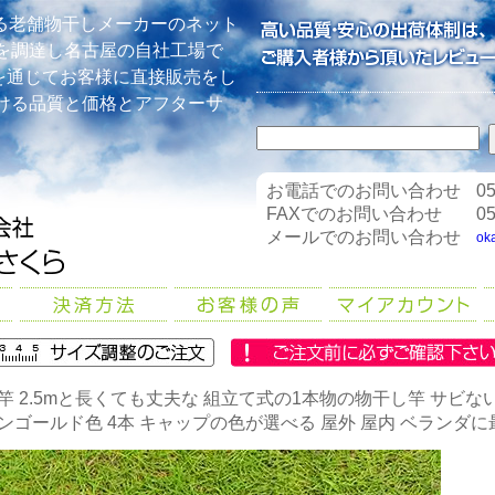
る老舗物干しメーカーのネット
を調達し名古屋の自社工場で
を通じてお客様に直接販売をし
ける品質と価格とアフターサ
お電話でのお問い合わせ
05
FAXでのお問い合わせ
05
メールでのお問い合わせ
ok
竿 2.5mと長くても丈夫な 組立て式の1本物の物干し竿 サビない 
ンゴールド色 4本 キャップの色が選べる 屋外 屋内 ベランダに